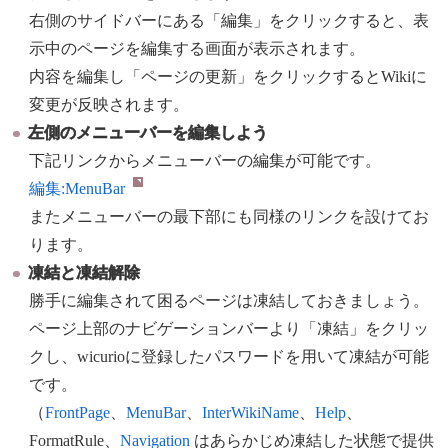
右側のサイドバーにある「編集」をクリックすると、表
示中のページを編集する画面が表示されます。
内容を編集し「ページの更新」をクリックするとWikiに
変更が反映されます。
左側のメニューバーを編集しよう
下記リンクからメニューバーの編集が可能です。
編集:
MenuBar
またメニューバーの最下部にも同様のリンクを設けてお
ります。
凍結と凍結解除
勝手に編集されて困るページは凍結しておきましょう。
ページ上部のナビゲーションバーより「凍結」をクリッ
クし、wicurioに登録したパスワードを用いて凍結が可能
です。
（
FrontPage
、
MenuBar
、
InterWikiName
、
Help
、
FormatRule、
Navigation
はあらかじめ凍結した状態で提供